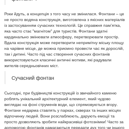
Роки йдуть, а концепція з того часу не змінилася. Фонтани – це
не просто водяна конструкція, виготовлена ​​з якісних матеріалів
із застосуванням сучасних технологій. Це справжня пам'ятка,
яка часто стає "магнітом" для туристів. Фонтани здатні
кардинально змінювати атмосферу, перетворювати простір.
Вдала конструкція може перетворити непримітну міську площу
на чарівне місце, де можна приємно провести час як дорослій,
так і дитині. Часто під час створення сучасних фонтанів
використовуються класичні античні мотиви, які радували
жителів середньовічних міст.
Сучасний фонтан
Сьогодні, при будівництві конструкцій із звичайного каменю
роблять унікальний архітектурний елемент, який чудово
виглядає на фоні струменів води, що спрямовуються вгору.
Фонтани недарма ставлять у парках, скверах та інших місцях
відпочинку людей. Вони розслаблюють, дарують емоції та
просто дозволяють зробити найкрасивіші фотознімки! Часто за
допомогою фонтанів намагаються передати дух того чи іншого