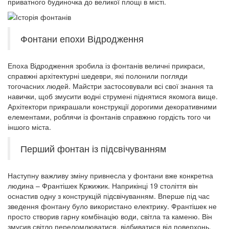
приватного будиночка до великої площі в місті.
Фонтани епохи Відродження
Епоха Відродження зробила із фонтанів величні прикраси,
справжні архітектурні шедеври, які полонили погляди
тогочасних людей. Майстри застосовували всі свої знання та
навички, щоб змусити водні струмені піднятися якомога вище.
Архітектори прикрашали конструкції дорогими декоративними
елементами, роблячи із фонтанів справжню гордість того чи
іншого міста.
Перший фонтан із підсвічуванням
Наступну важливу зміну привнесла у фонтани вже конкретна
людина – Франтішек Кржижик. Наприкінці 19 століття він
оснастив одну з конструкцій підсвічуванням. Вперше під час
зведення фонтану було використано електрику. Франтішек не
просто створив гарну комбінацію води, світла та каменю. Він
змусив світло переломлюватися, відбиватися від поверхонь,