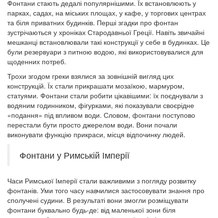
Фонтани стають дедалі популярнішими. Їх встановлюють у
парках, садах, на міських площах, у кафе, у торгових центрах
та біля приватних будинків. Перші згадки про фонтан
зустрічаються у хроніках Стародавньої Греції. Навіть звичайні
мешканці встановлювали такі конструкції у себе в будинках. Це
були резервуари з питною водою, які використовувалися для
щоденних потреб.
Трохи згодом греки взялися за зовнішній вигляд цих
конструкцій. Їх стали прикрашати мозаїкою, мармуром,
статуями. Фонтани стали робити цікавішими: їх поєднували з
водяним годинником, фігурками, які показували своєрідне
«подання» під впливом води. Словом, фонтани поступово
перестали бути просто джерелом води. Вони почали
виконувати функцію прикраси, місця відпочинку людей.
Фонтани у Римській Імперії
Часи Римської Імперії стали важливими з погляду розвитку
фонтанів. Уми того часу навчилися застосовувати знання про
сполучені судини. В результаті вони змогли розміщувати
фонтани буквально будь-де: від маленької зони біля