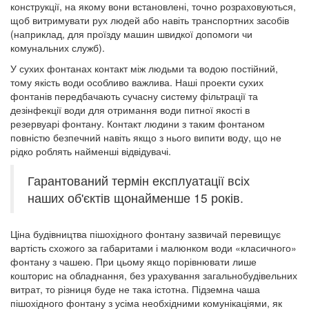
конструкції, на якому вони встановлені, точно розраховуються,
щоб витримувати рух людей або навіть транспортних засобів
(наприклад, для проїзду машин швидкої допомоги чи
комунальних служб).
У сухих фонтанах контакт між людьми та водою постійний,
тому якість води особливо важлива. Наші проекти сухих
фонтанів передбачають сучасну систему фільтрації та
дезінфекції води для отримання води питної якості в
резервуарі фонтану. Контакт людини з таким фонтаном
повністю безпечний навіть якщо з нього випити воду, що не
рідко роблять найменші відвідувачі.
Гарантований термін експлуатації всіх
наших об'єктів щонайменше 15 років.
Ціна будівництва пішохідного фонтану зазвичай перевищує
вартість схожого за габаритами і малюнком води «класичного»
фонтану з чашею. При цьому якщо порівнювати лише
кошторис на обладнання, без урахування загальнобудівельних
витрат, то різниця буде не така істотна. Підземна чаша
пішохідного фонтану з усіма необхідними комунікаціями, як