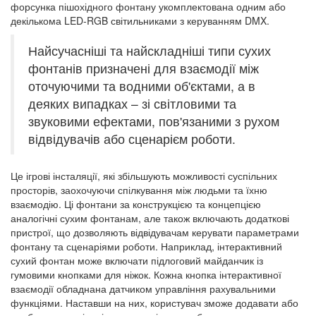
форсунка пішохідного фонтану укомплектована одним або
декількома LED-RGB світильниками з керуванням DMX.
Найсучасніші та найскладніші типи сухих
фонтанів призначені для взаємодії між
оточуючими та водними об'єктами, а в
деяких випадках – зі світловими та
звуковими ефектами, пов'язаними з рухом
відвідувачів або сценарієм роботи.
Це ігрові інсталяції, які збільшують можливості суспільних
просторів, заохочуючи спілкування між людьми та їхню
взаємодію. Ці фонтани за конструкцією та концепцією
аналогічні сухим фонтанам, але також включають додаткові
пристрої, що дозволяють відвідувачам керувати параметрами
фонтану та сценаріями роботи. Наприклад, інтерактивний
сухий фонтан може включати підлоговий майданчик із
гумовими кнопками для ніжок. Кожна кнопка інтерактивної
взаємодії обладнана датчиком управління рахувальними
функціями. Наставши на них, користувач зможе додавати або