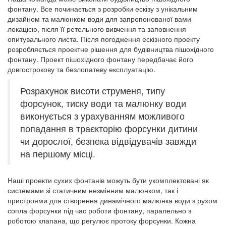
фонтану. Все починається з розробки ескізу з унікальним
дизайном та малюнком води для запропонованої вами
локацією, після її ретельного вивчення та заповнення
опитувального листа. Після погодження ескізного проекту
розробляється проектне рішення для будівництва пішохідного
фонтану. Проект пішохідного фонтану передбачає його
довгострокову та безлопатеву експлуатацію.
Розрахунок висоти струменя, типу
форсунок, тиску води та малюнку води
виконується з урахуванням можливого
попадання в траєкторію форсунки дитини
чи дорослої, безпека відвідувачів завжди
на першому місці.
Наші проекти сухих фонтанів можуть бути укомплектовані як
системами зі статичним незмінним малюнком, так і
пристроями для створення динамічного малюнка води з рухом
сопла форсунки під час роботи фонтану, паралельно з
роботою клапана, що регулює протоку форсунки. Кожна