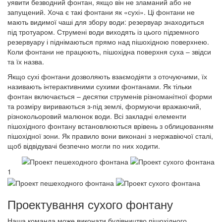
уявити безводний фонтан, якщо він не зламаний або не
запущений. Хоча є такі фонтани як «сухі». Ці фонтани не
мають видимої чаші для збору води: резервуар знаходиться
під тротуаром. Струмені води виходять із цього підземного
резервуару і піднімаються прямо над пішохідною поверхнею.
Коли фонтани не працюють, пішохідна поверхня суха – звідси
та їх назва.
Якщо сухі фонтани дозволяють взаємодіяти з оточуючими, їх
називають інтерактивними сухими фонтанами. Як тільки
фонтан включається – десятки струменів різноманітної форми
та розміру вириваються з-під землі, формуючи вражаючий,
різнокольоровий малюнок води. Всі закладні елементи
пішохідного фонтану встановлюються врівень з облицюванням
пішохідної зони. Як правило вони виконані з нержавіючої сталі,
щоб відвідувачі безпечно могли по них ходити.
1
Проектування сухого фонтану
Наша команда може виконати будівництво пішохідного