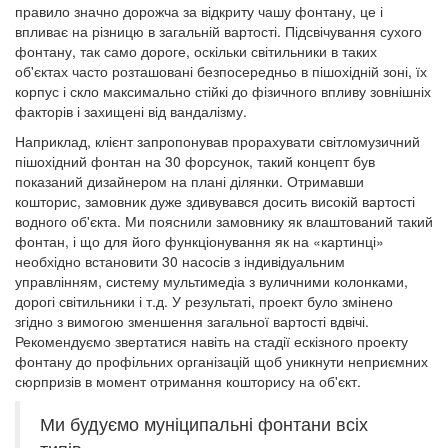
правило значно дорожча за відкриту чашу фонтану, це і
впливає на різницю в загальній вартості. Підсвічування сухого
фонтану, так само дороге, оскільки світильники в таких
об'єктах часто розташовані безпосередньо в пішохідній зоні, їх
корпус і скло максимально стійкі до фізичного впливу зовнішніх
факторів і захищені від вандалізму.
Наприклад, клієнт запропонував прорахувати світломузичний
пішохідний фонтан на 30 форсунок, такий концепт був
показаний дизайнером на плані ділянки. Отримавши
кошторис, замовник дуже здивувався досить високій вартості
водного об'єкта. Ми пояснили замовнику як влаштований такий
фонтан, і що для його функціонування як на «картинці»
необхідно встановити 30 насосів з індивідуальним
управлінням, систему мультимедіа з вуличними колонками,
дорогі світильники і т.д. У результаті, проект було змінено
згідно з вимогою зменшення загальної вартості вдвічі.
Рекомендуємо звертатися навіть на стадії ескізного проекту
фонтану до профільних організацій щоб уникнути неприємних
сюрпризів в момент отримання кошторису на об'єкт.
Ми будуємо муніципальні фонтани всіх