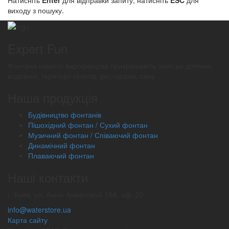
Натисніть
Enter
для відправки запиту, натисніть
ESC
для
виходу з пошуку.
Expert Fun
Фонтани нашого виробництва прикрашають заміські ділянки,
водойми, території готелів, ресторани, сану ...
Наша продукція
Будівництво фонтанів
Пішохідний фонтан / Сухий фонтан
Музичний фонтан / Співаючий фонтан
Динамічний фонтан
Плаваючий фонтан
Наші контакти
г. Киев, ул. Анны Ахматовой 16А, оф. 20
info@waterstore.ua
Карта сайту