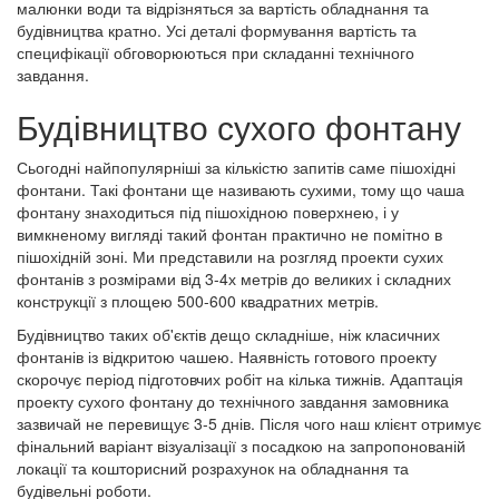
малюнки води та відрізняться за вартість обладнання та
будівництва кратно. Усі деталі формування вартість та
специфікації обговорюються при складанні технічного
завдання.
Будівництво сухого фонтану
Сьогодні найпопулярніші за кількістю запитів саме пішохідні
фонтани. Такі фонтани ще називають сухими, тому що чаша
фонтану знаходиться під пішохідною поверхнею, і у
вимкненому вигляді такий фонтан практично не помітно в
пішохідній зоні. Ми представили на розгляд проекти сухих
фонтанів з розмірами від 3-4х метрів до великих і складних
конструкції з площею 500-600 квадратних метрів.
Будівництво таких об'єктів дещо складніше, ніж класичних
фонтанів із відкритою чашею. Наявність готового проекту
скорочує період підготовчих робіт на кілька тижнів. Адаптація
проекту сухого фонтану до технічного завдання замовника
зазвичай не перевищує 3-5 днів. Після чого наш клієнт отримує
фінальний варіант візуалізації з посадкою на запропонованій
локації та кошторисний розрахунок на обладнання та
будівельні роботи.