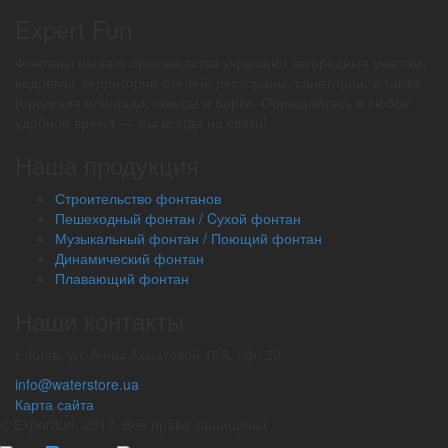
Expert Fun
Фонтаны нашего производства украшают загородные участки,
водоемы, территории отелей, рестораны, санатории, а также
городские площади, скверы и парки. Обращайтесь в любое
удобное время — мы всегда на связи!
Наша продукция
Строительство фонтанов
Пешеходный фонтан / Cухой фонтан
Музыкальный фонтан / Поющий фонтан
Динамический фонтан
Плавающий фонтан
Наши контакты
г. Киев, ул. Анны Ахматовой 16А, оф. 20
info@waterstore.ua
Карта сайта
© Еxpertfun, 2017. Все права защищены.