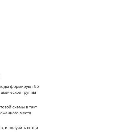
м
 воды формируют 85
намической группы
овой схемы в такт
ложенного места
, и получить сотни