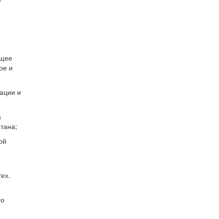
ющее
ое и
ации и
а
тана;
ой
ех.
го