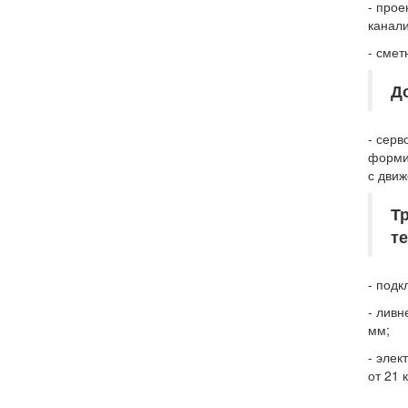
- прое
канал
- сме
Д
- сер
форми
с движ
Т
т
- подк
- ливн
мм;
- элек
от 21 