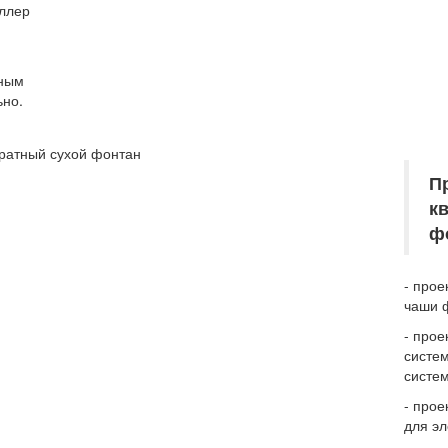
оллер
нным
ьно.
П
к
ф
- прое
чаши 
- прое
систе
систе
- про
для э