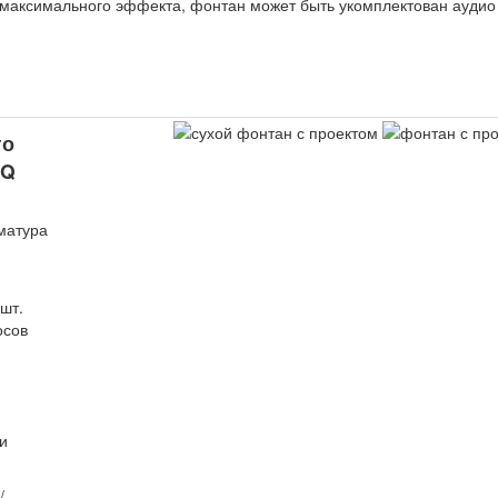
максимального эффекта, фонтан может быть укомплектован аудио 
го
SQ
рматура
шт.
осов
и
/