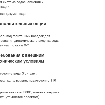
кт система водоснабжения и
изации;
тная документация;
ополнительные опции
вопривод фонтанных насадок для
рования динамического рисунка воды
ением по осям X-Y;
ребования к внешним
ехническим условиям
лючение воды 3“, 4 атм.;
евая канализация, подключение 110
трическая сеть, 380В, пиковая нагрузка
кВт (уточняется проектом);