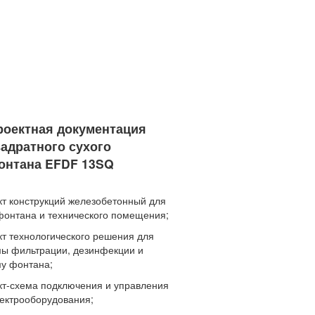
роектная документация
вадратного сухого
онтана EFDF 13SQ
кт конструкций железобетонный для
фонтана и технического помещения;
кт технологического решения для
мы фильтрации, дезинфекции и
му фонтана;
ект-схема подключения и управления
лектрооборудования;